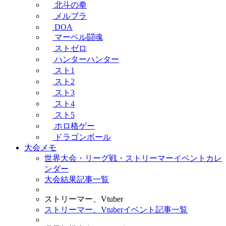
北斗の拳
メルブラ
DOA
マーベル闘魂
ストゼロ
ハンターハンター
スト1
スト2
スト3
スト4
スト5
ホロ格ゲー
ドラゴンボール
大会メモ
世界大会・リーグ戦・ストリーマーイベントカレ
ンダー
大会結果記事一覧
ストリーマー、Vtuber
ストリーマー、Vtuberイベント記事一覧