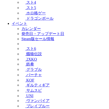
スト4
スト5
ホロ格ゲー
ドラゴンボール
イベント
カレンダー
発売日・アップデート日
Steam版セール情報
スト6
餓狼伝説
2XKO
鉄拳
グラブル
バーチャ
KOF
ギルティギア
サムスピ
UNI
ヴァンパイア
ブレイブルー