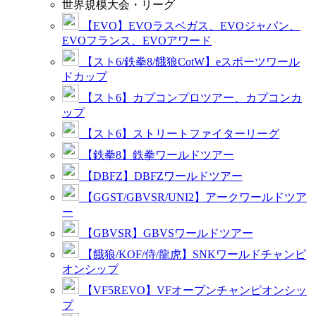
世界規模大会・リーグ
【EVO】EVOラスベガス、EVOジャパン、
EVOフランス、EVOアワード
【スト6/鉄拳8/餓狼CotW】eスポーツワール
ドカップ
【スト6】カプコンプロツアー、カプコンカ
ップ
【スト6】ストリートファイターリーグ
【鉄拳8】鉄拳ワールドツアー
【DBFZ】DBFZワールドツアー
【GGST/GBVSR/UNI2】アークワールドツア
ー
【GBVSR】GBVSワールドツアー
【餓狼/KOF/侍/龍虎】SNKワールドチャンピ
オンシップ
【VF5REVO】VFオープンチャンピオンシッ
プ