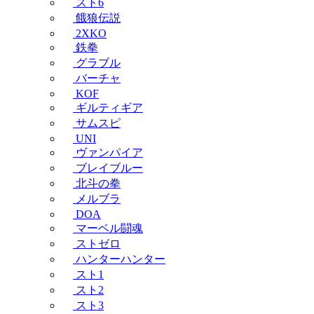
スト6
餓狼伝説
2XKO
鉄拳
グラブル
バーチャ
KOF
ギルティギア
サムスピ
UNI
ヴァンパイア
ブレイブルー
北斗の拳
メルブラ
DOA
マーベル闘魂
ストゼロ
ハンターハンター
スト1
スト2
スト3