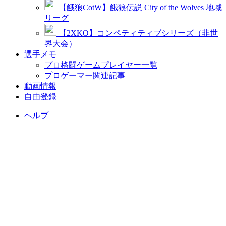
【餓狼CotW】餓狼伝説 City of the Wolves 地域
リーグ
【2XKO】コンペティティブシリーズ（非世
界大会）
選手メモ
プロ格闘ゲームプレイヤー一覧
プロゲーマー関連記事
動画情報
自由登録
ヘルプ