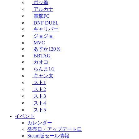
ポッ拳
アルカナ
電撃FC
DNF DUEL
キャリバー
ジョジョ
MVC
あすか120％
BBTAG
カオコ
らんま1/2
キャン太
スト1
スト2
スト3
スト4
スト5
イベント
カレンダー
発売日・アップデート日
Steam版セール情報