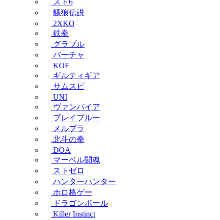
スト6
餓狼伝説
2XKO
鉄拳
グラブル
バーチャ
KOF
ギルティギア
サムスピ
UNI
ヴァンパイア
ブレイブルー
メルブラ
北斗の拳
DOA
マーベル闘魂
ストゼロ
ハンターハンター
ホロ格ゲー
ドラゴンボール
Killer Instinct