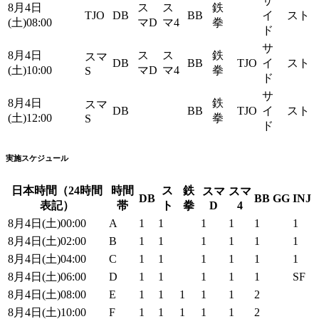
サ
8月4日
ス
ス
鉄
TJO
DB
BB
イ
スト
(土)08:00
マD
マ4
拳
ド
サ
8月4日
ス
ス
鉄
スマ
DB
BB
TJO
イ
スト
(土)10:00
マD
マ4
拳
S
ド
サ
8月4日
鉄
スマ
DB
BB
TJO
イ
スト
(土)12:00
拳
S
ド
実施スケジュール
日本時間（24時間
時間
ス
鉄
スマ
スマ
DB
BB
GG
INJ
表記）
帯
ト
拳
D
4
8月4日(土)00:00
A
1
1
1
1
1
1
8月4日(土)02:00
B
1
1
1
1
1
1
8月4日(土)04:00
C
1
1
1
1
1
1
8月4日(土)06:00
D
1
1
1
1
1
SF
8月4日(土)08:00
E
1
1
1
1
1
2
8月4日(土)10:00
F
1
1
1
1
1
2