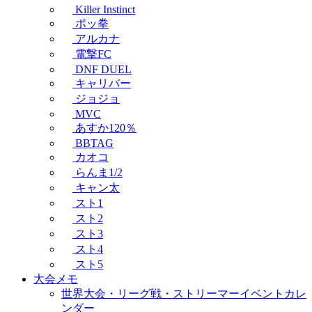
Killer Instinct
ポッ拳
アルカナ
電撃FC
DNF DUEL
キャリバー
ジョジョ
MVC
あすか120％
BBTAG
カオコ
らんま1/2
キャン太
スト1
スト2
スト3
スト4
スト5
大会メモ
世界大会・リーグ戦・ストリーマーイベントカレ
ンダー