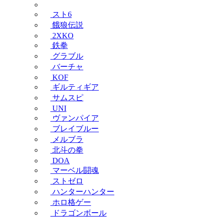
スト6
餓狼伝説
2XKO
鉄拳
グラブル
バーチャ
KOF
ギルティギア
サムスピ
UNI
ヴァンパイア
ブレイブルー
メルブラ
北斗の拳
DOA
マーベル闘魂
ストゼロ
ハンターハンター
ホロ格ゲー
ドラゴンボール