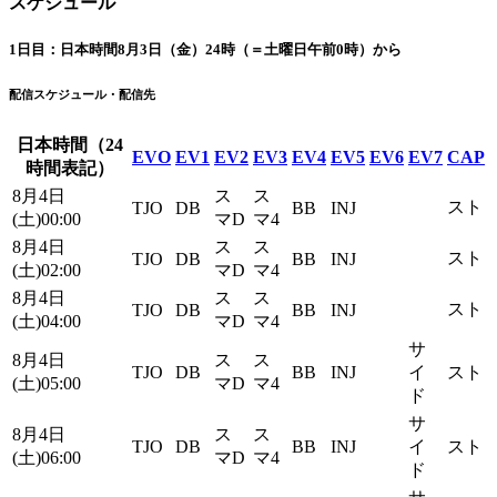
スケジュール
1日目：日本時間8月3日（金）24時（＝土曜日午前0時）から
配信スケジュール・配信先
日本時間（24
EVO
EV1
EV2
EV3
EV4
EV5
EV6
EV7
CAP
時間表記）
8月4日
ス
ス
スト
TJO
DB
BB
INJ
(土)00:00
マD
マ4
8月4日
ス
ス
スト
TJO
DB
BB
INJ
(土)02:00
マD
マ4
8月4日
ス
ス
スト
TJO
DB
BB
INJ
(土)04:00
マD
マ4
サ
8月4日
ス
ス
TJO
DB
BB
INJ
イ
スト
(土)05:00
マD
マ4
ド
サ
8月4日
ス
ス
TJO
DB
BB
INJ
イ
スト
(土)06:00
マD
マ4
ド