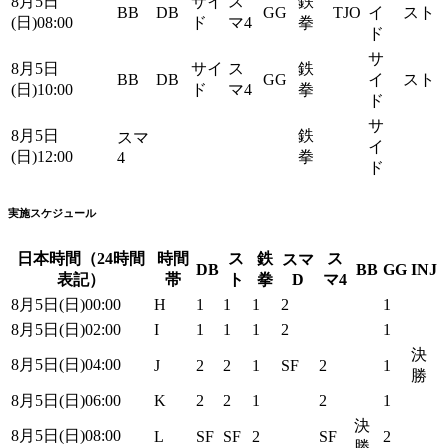
8月5日
サイ
ス
鉄
BB
DB
GG
TJO
イ
スト
(日)08:00
ド
マ4
拳
ド
サ
8月5日
サイ
ス
鉄
BB
DB
GG
イ
スト
(日)10:00
ド
マ4
拳
ド
サ
8月5日
鉄
スマ
イ
(日)12:00
拳
4
ド
実施スケジュール
日本時間（24時間
時間
ス
鉄
ス
スマ
DB
BB
GG
INJ
表記）
帯
ト
拳
D
マ4
8月5日(日)00:00
H
1
1
1
2
1
8月5日(日)02:00
I
1
1
1
2
1
決
8月5日(日)04:00
J
2
2
1
SF
2
1
勝
8月5日(日)06:00
K
2
2
1
2
1
決
8月5日(日)08:00
L
SF
SF
2
SF
2
勝