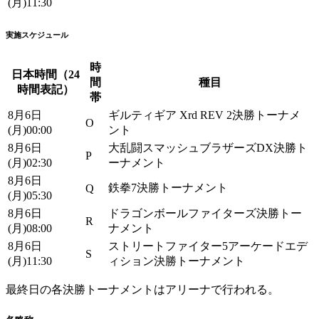
(月)11:30
実施スケジュール
時
日本時間（24
間
種目
時間表記）
帯
8月6日
ギルティギア Xrd REV 2決勝トーナメ
O
(月)00:00
ント
8月6日
大乱闘スマッシュブラザーズDX決勝ト
P
(月)02:30
ーナメント
8月6日
鉄拳7決勝トーナメント
Q
(月)05:30
8月6日
ドラゴンボールファイターズ決勝トー
R
(月)08:00
ナメント
8月6日
ストリートファイター5アーケードエデ
S
(月)11:30
ィション決勝トーナメント
最終日の各決勝トーナメントはアリーナで行われる。