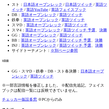
スト：
日本語オープンレック
/
日本語ツイッチ
/
英語ツ
イッチ
/
英語YouTube
/
英語フェイスブック
DB：
英語オープンレック
/
英語ツイッチ
鉄拳：
英語オープンレック
/
英語ツイッチ
スマD：
英語オープンレック
/
英語ツイッチ
スマ4：
英語オープンレック
/
英語ツイッチ 予選
、
決勝
GG：
英語オープンレック
/
英語ツイッチ
BB：
英語オープンレック
/
英語ツイッチ 予選
、
決勝
INJ：
英語オープンレック
/
英語ツイッチ 予選
、
決勝
サイドトーナメント：
※別ページ参照
3日目
GG・スマD・鉄拳・DB・スト各決勝：
日本語オープ
ンレック
/
英語ツイッチ
※一部言語情報を修正しました。 ※配信先追記。フェイス
ブックは配信一覧には反映できていません。
チェッカー仮設多窓
※PCからのみ