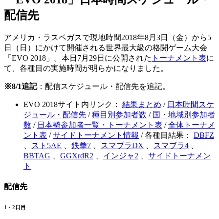
配信先
アメリカ・ラスベガスで現地時間2018年8月3日（金）から5
日（日）にかけて開催される世界最大級の格闘ゲーム大会
「EVO 2018」。本日7月29日に公開された
トーナメント表
に
て、各種目の実施時間が明らかになりました。
※8/1追記
：配信スケジュール・配信先を追記。
EVO 2018サイト内リンク：
結果まとめ
/
日本時間スケ
ジュール・配信先
/
種目別参加者数
/
国・地域別参加者
数
/
日本勢参加者一覧・トーナメント表
/
全体トーナメ
ント表
/
サイドトーナメント情報
/ 各種目結果：
DBFZ
、
スト5AE
、
鉄拳7
、
スマブラDX
、
スマブラ4
、
BBTAG
、
GGXrdR2
、
インジャ2
、
サイドトーナメン
ト
配信先
1・2日目