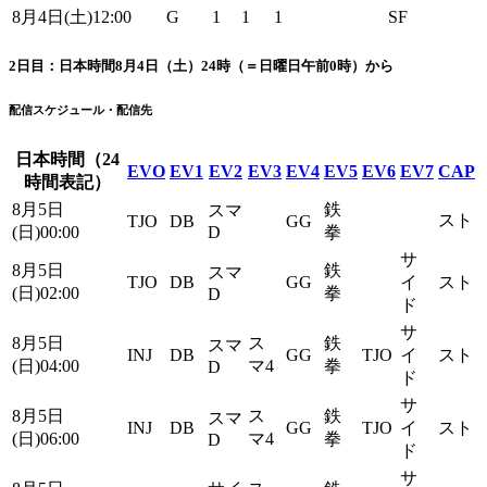
8月4日(土)12:00
G
1
1
1
SF
2日目：日本時間8月4日（土）24時（＝日曜日午前0時）から
配信スケジュール・配信先
日本時間（24
EVO
EV1
EV2
EV3
EV4
EV5
EV6
EV7
CAP
時間表記）
8月5日
鉄
スマ
スト
TJO
DB
GG
(日)00:00
D
拳
サ
8月5日
鉄
スマ
TJO
DB
GG
イ
スト
(日)02:00
拳
D
ド
サ
8月5日
ス
鉄
スマ
INJ
DB
GG
TJO
イ
スト
(日)04:00
マ4
拳
D
ド
サ
8月5日
ス
鉄
スマ
INJ
DB
GG
TJO
イ
スト
(日)06:00
マ4
拳
D
ド
サ