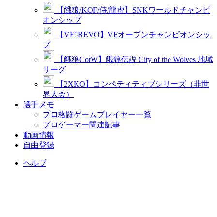
【餓狼/KOF/侍/龍虎】SNKワールドチャンピ
オンシップ
【VF5REVO】VFオープンチャンピオンシッ
プ
【餓狼CotW】餓狼伝説 City of the Wolves 地域
リーグ
【2XKO】コンペティティブシリーズ（非世
界大会）
選手メモ
プロ格闘ゲームプレイヤー一覧
プロゲーマー関連記事
動画情報
自由登録
ヘルプ