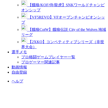
【餓狼/KOF/侍/龍虎】SNKワールドチャンピ
オンシップ
【VF5REVO】VFオープンチャンピオンシッ
プ
【餓狼CotW】餓狼伝説 City of the Wolves 地域
リーグ
【2XKO】コンペティティブシリーズ（非世
界大会）
選手メモ
プロ格闘ゲームプレイヤー一覧
プロゲーマー関連記事
動画情報
自由登録
ヘルプ