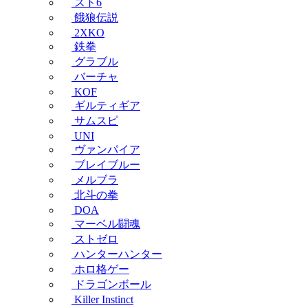
スト6
餓狼伝説
2XKO
鉄拳
グラブル
バーチャ
KOF
ギルティギア
サムスピ
UNI
ヴァンパイア
ブレイブルー
メルブラ
北斗の拳
DOA
マーベル闘魂
ストゼロ
ハンターハンター
ホロ格ゲー
ドラゴンボール
Killer Instinct