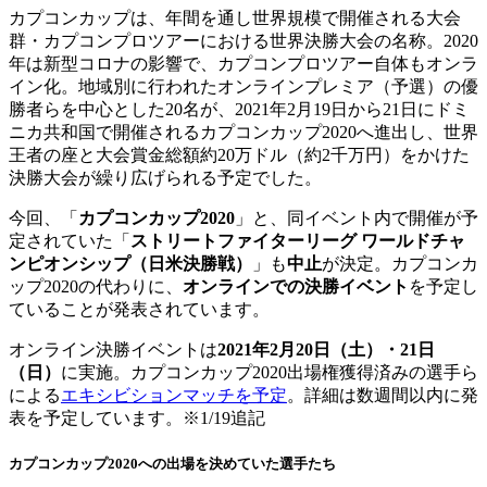
カプコンカップは、年間を通し世界規模で開催される大会
群・カプコンプロツアーにおける世界決勝大会の名称。2020
年は新型コロナの影響で、カプコンプロツアー自体もオンラ
イン化。地域別に行われたオンラインプレミア（予選）の優
勝者らを中心とした20名が、2021年2月19日から21日にドミ
ニカ共和国で開催されるカプコンカップ2020へ進出し、世界
王者の座と大会賞金総額約20万ドル（約2千万円）をかけた
決勝大会が繰り広げられる予定でした。
今回、「
カプコンカップ2020
」と、同イベント内で開催が予
定されていた「
ストリートファイターリーグ ワールドチャ
ンピオンシップ（日米決勝戦）
」も
中止
が決定。カプコンカ
ップ2020の代わりに、
オンラインでの決勝イベント
を予定し
ていることが発表されています。
オンライン決勝イベントは
2021年2月20日（土）・21日
（日）
に実施。カプコンカップ2020出場権獲得済みの選手ら
による
エキシビションマッチを予定
。詳細は数週間以内に発
表を予定しています。※1/19追記
カプコンカップ2020への出場を決めていた選手たち