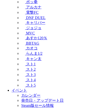
ポッ拳
アルカナ
電撃FC
DNF DUEL
キャリバー
ジョジョ
MVC
あすか120％
BBTAG
カオコ
らんま1/2
キャン太
スト1
スト2
スト3
スト4
スト5
イベント
カレンダー
発売日・アップデート日
Steam版セール情報