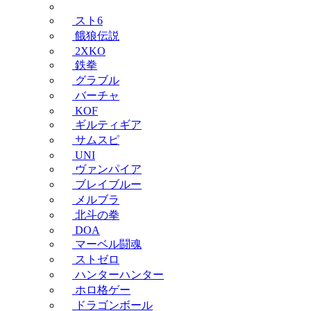
スト6
餓狼伝説
2XKO
鉄拳
グラブル
バーチャ
KOF
ギルティギア
サムスピ
UNI
ヴァンパイア
ブレイブルー
メルブラ
北斗の拳
DOA
マーベル闘魂
ストゼロ
ハンターハンター
ホロ格ゲー
ドラゴンボール