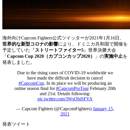
海外向けCapcom Fighters公式ツイッターが2021年1月16日、
世界的な新型コロナの影響
により、ドミニカ共和国で開催を
予定していた『
ストリートファイター5
』世界決勝大会
「
Capcom Cup 2020（カプコンカップ2020）
」の
実施中止
を
発表しました。
Due to the rising cases of COVID-19 worldwide we
have made the difficult decision to cancel
#CapcomCup
. In its place we will be producing an
online season final for
#CapcomProTour
February 20th
and 21st. Details following:
pic.twitter.com/3WsObiSFVA
— Capcom Fighters (@CapcomFighters)
January 15,
2021
発表ツイート