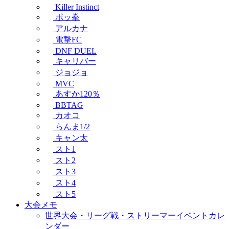
Killer Instinct
ポッ拳
アルカナ
電撃FC
DNF DUEL
キャリバー
ジョジョ
MVC
あすか120％
BBTAG
カオコ
らんま1/2
キャン太
スト1
スト2
スト3
スト4
スト5
大会メモ
世界大会・リーグ戦・ストリーマーイベントカレ
ンダー