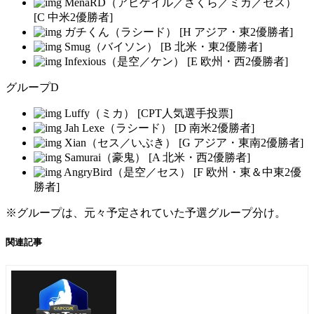
MenaRD（アビゲイル／さくら／ミカ／セス）
[C 中米2優勝者]
ガチくん（ラシード） [H アジア・東2優勝者]
Smug（バイソン） [B 北米・東2優勝者]
Infexious（是空／ケン） [E 欧州・西2優勝者]
グループD
Luffy（ミカ） [CPT人気選手投票]
Jah Lexe（ラシード） [D 南米2優勝者]
Xian（セス／いぶき） [G アジア・東南2優勝者]
Samurai（豪鬼） [A 北米・西2優勝者]
AngryBird（是空／セス） [F 欧州・東＆中東2優
勝者]
※グループは、元々予定されていた予選グループ分け。
関連記事