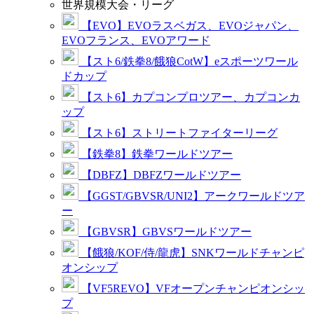
世界規模大会・リーグ
【EVO】EVOラスベガス、EVOジャパン、
EVOフランス、EVOアワード
【スト6/鉄拳8/餓狼CotW】eスポーツワール
ドカップ
【スト6】カプコンプロツアー、カプコンカ
ップ
【スト6】ストリートファイターリーグ
【鉄拳8】鉄拳ワールドツアー
【DBFZ】DBFZワールドツアー
【GGST/GBVSR/UNI2】アークワールドツア
ー
【GBVSR】GBVSワールドツアー
【餓狼/KOF/侍/龍虎】SNKワールドチャンピ
オンシップ
【VF5REVO】VFオープンチャンピオンシッ
プ