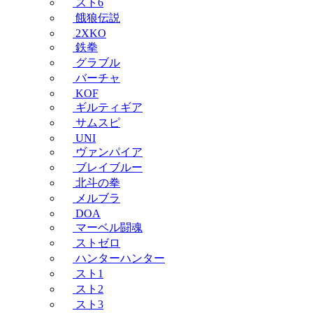
スト6
餓狼伝説
2XKO
鉄拳
グラブル
バーチャ
KOF
ギルティギア
サムスピ
UNI
ヴァンパイア
ブレイブルー
北斗の拳
メルブラ
DOA
マーベル闘魂
ストゼロ
ハンターハンター
スト1
スト2
スト3