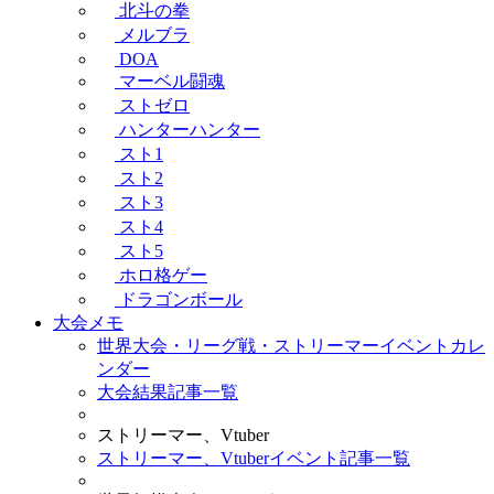
北斗の拳
メルブラ
DOA
マーベル闘魂
ストゼロ
ハンターハンター
スト1
スト2
スト3
スト4
スト5
ホロ格ゲー
ドラゴンボール
大会メモ
世界大会・リーグ戦・ストリーマーイベントカレ
ンダー
大会結果記事一覧
ストリーマー、Vtuber
ストリーマー、Vtuberイベント記事一覧