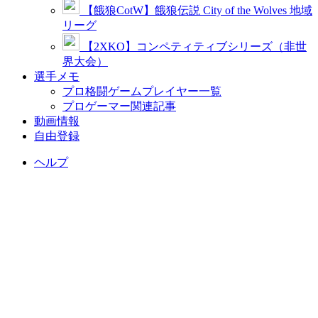
【餓狼CotW】餓狼伝説 City of the Wolves 地域
リーグ
【2XKO】コンペティティブシリーズ（非世
界大会）
選手メモ
プロ格闘ゲームプレイヤー一覧
プロゲーマー関連記事
動画情報
自由登録
ヘルプ