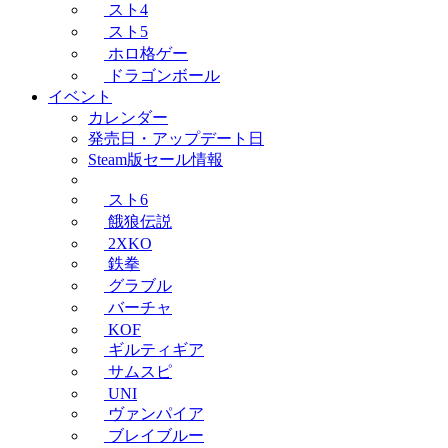
スト4
スト5
ホロ格ゲー
ドラゴンボール
イベント
カレンダー
発売日・アップデート日
Steam版セール情報
スト6
餓狼伝説
2XKO
鉄拳
グラブル
バーチャ
KOF
ギルティギア
サムスピ
UNI
ヴァンパイア
ブレイブルー