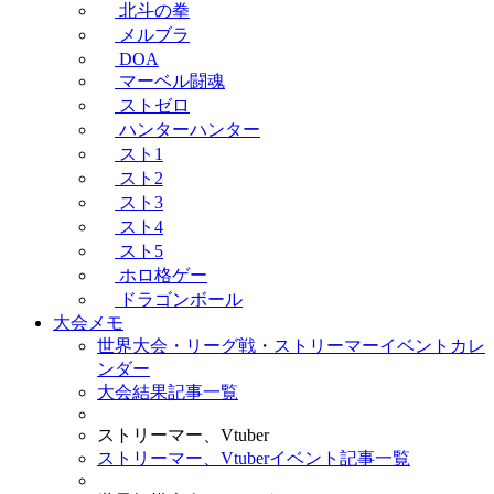
北斗の拳
メルブラ
DOA
マーベル闘魂
ストゼロ
ハンターハンター
スト1
スト2
スト3
スト4
スト5
ホロ格ゲー
ドラゴンボール
大会メモ
世界大会・リーグ戦・ストリーマーイベントカレ
ンダー
大会結果記事一覧
ストリーマー、Vtuber
ストリーマー、Vtuberイベント記事一覧