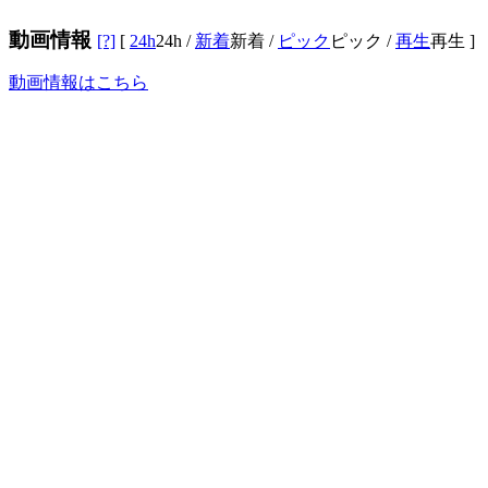
動画情報
[?]
[
24h
24h
/
新着
新着
/
ピック
ピック
/
再生
再生
]
動画情報はこちら