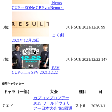
Nemo
CUP ～ZONe GBP ver.Nemo～
3位
スト5CE
2021/12/26
99
こく劇
2021年12月26日
7位
スト5CE
2021/12/22
147
FAV
CUP online SFV 2021.12.22
使用キャラクター
キャラ（一部）
大会
種目
日
カプコンプロツアー
2025 ワールドウォリ
Cエド
スト6
2026/1/11
アー日本大会 第5回通