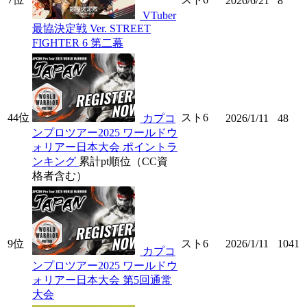
2026/6/21
8
VTuber
最協決定戦 Ver. STREET
FIGHTER 6 第二幕
44位
スト6
カプコ
2026/1/11
48
ンプロツアー2025 ワールドウ
ォリアー日本大会 ポイントラ
ンキング
累計pt順位（CC資
格者含む）
9位
スト6
2026/1/11
1041
カプコ
ンプロツアー2025 ワールドウ
ォリアー日本大会 第5回通常
大会