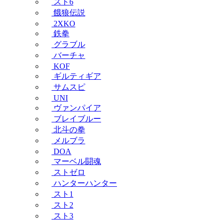
スト6
餓狼伝説
2XKO
鉄拳
グラブル
バーチャ
KOF
ギルティギア
サムスピ
UNI
ヴァンパイア
ブレイブルー
北斗の拳
メルブラ
DOA
マーベル闘魂
ストゼロ
ハンターハンター
スト1
スト2
スト3