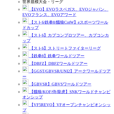
世界規模大会・リーグ
【EVO】EVOラスベガス、EVOジャパン、
EVOフランス、EVOアワード
【スト6/鉄拳8/餓狼CotW】eスポーツワール
ドカップ
【スト6】カプコンプロツアー、カプコンカ
ップ
【スト6】ストリートファイターリーグ
【鉄拳8】鉄拳ワールドツアー
【DBFZ】DBFZワールドツアー
【GGST/GBVSR/UNI2】アークワールドツア
ー
【GBVSR】GBVSワールドツアー
【餓狼/KOF/侍/龍虎】SNKワールドチャンピ
オンシップ
【VF5REVO】VFオープンチャンピオンシッ
プ