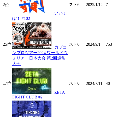
2位
スト6
2025/1/12
7
いいす
ぽ！ #102
25位
スト6
2024/9/1
753
カプコ
ンプロツアー2024 ワールドウ
ォリアー日本大会 第2回通常
大会
17位
スト6
2024/7/11
40
ZETA
FIGHT CLUB #2