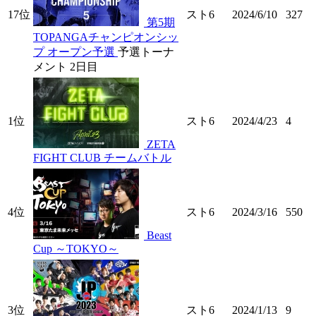
17位
スト6
2024/6/10
327
第5期
TOPANGAチャンピオンシッ
プ オープン予選
予選トーナ
メント 2日目
1位
スト6
2024/4/23
4
ZETA
FIGHT CLUB チームバトル
4位
スト6
2024/3/16
550
Beast
Cup ～TOKYO～
3位
スト6
2024/1/13
9