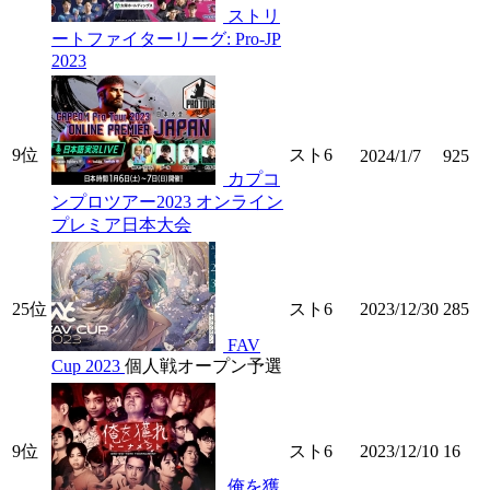
ストリ
ートファイターリーグ: Pro-JP
2023
9位
スト6
2024/1/7
925
カプコ
ンプロツアー2023 オンライン
プレミア日本大会
25位
スト6
2023/12/30
285
FAV
Cup 2023
個人戦オープン予選
9位
スト6
2023/12/10
16
俺を獲