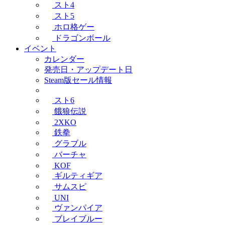
スト4
スト5
ホロ格ゲー
ドラゴンボール
イベント
カレンダー
発売日・アップデート日
Steam版セール情報
スト6
餓狼伝説
2XKO
鉄拳
グラブル
バーチャ
KOF
ギルティギア
サムスピ
UNI
ヴァンパイア
ブレイブルー