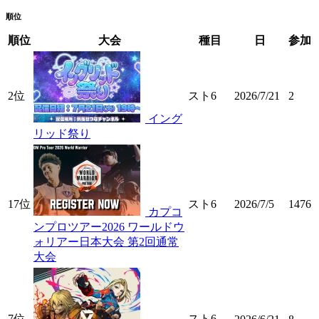
順位
順位
大会
種目
日
参加
2位
スト6
2026/7/21
2
イング
リッド祭り
17位
スト6
2026/7/5
1476
カプコ
ンプロツアー2026 ワールドウ
ォリアー日本大会 第2回通常
大会
7位
スト6