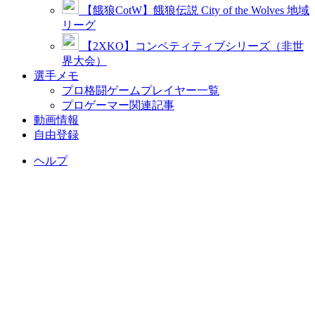
【餓狼CotW】餓狼伝説 City of the Wolves 地域
リーグ
【2XKO】コンペティティブシリーズ（非世
界大会）
選手メモ
プロ格闘ゲームプレイヤー一覧
プロゲーマー関連記事
動画情報
自由登録
ヘルプ