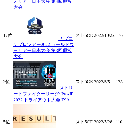
ォリアー日本大会 第4回通常
大会
17位
スト5CE
2022/10/22
176
カプコ
ンプロツアー2022 ワールドウ
ォリアー日本大会 第3回通常
大会
2位
スト5CE
2022/6/5
128
ストリ
ートファイターリーグ: Pro-JP
2022 トライアウト大会 IXA
5位
スト5CE
2022/5/28
110