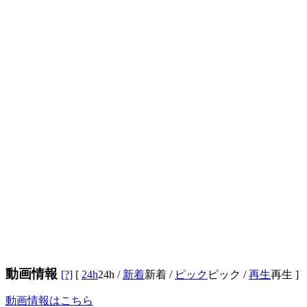
動画情報
[?]
[
24h
24h
/
新着
新着
/
ピック
ピック
/
再生
再生
]
動画情報はこちら