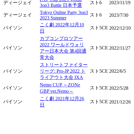
ディージェイ
スト6
2023/11/19
3on3 Battle 日本予選
Tokyo Online Party 3on3
ディージェイ
スト6
2023/7/30
2023 Summer
こく劇 2022年12月10
バイソン
スト5CE
2022/12/10
日
カプコンプロツアー
2022 ワールドウォリ
バイソン
スト5CE
2022/11/27
アー日本大会 第4回通
常大会
ストリートファイター
バイソン
リーグ: Pro-JP 2022 ト
スト5CE
2022/6/5
ライアウト大会 IXA
Nemo CUP ～ZONe
バイソン
スト5CE
2022/5/28
GBP ver.Nemo～
こく劇 2021年12月26
バイソン
スト5CE
2021/12/26
日