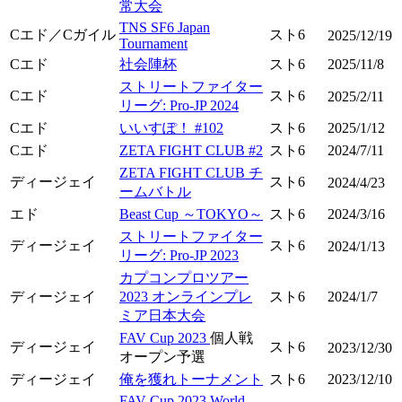
常大会
TNS SF6 Japan
Cエド／Cガイル
スト6
2025/12/19
Tournament
Cエド
社会陣杯
スト6
2025/11/8
ストリートファイター
Cエド
スト6
2025/2/11
リーグ: Pro-JP 2024
Cエド
いいすぽ！ #102
スト6
2025/1/12
Cエド
ZETA FIGHT CLUB #2
スト6
2024/7/11
ZETA FIGHT CLUB チ
ディージェイ
スト6
2024/4/23
ームバトル
エド
Beast Cup ～TOKYO～
スト6
2024/3/16
ストリートファイター
ディージェイ
スト6
2024/1/13
リーグ: Pro-JP 2023
カプコンプロツアー
ディージェイ
2023 オンラインプレ
スト6
2024/1/7
ミア日本大会
FAV Cup 2023
個人戦
ディージェイ
スト6
2023/12/30
オープン予選
ディージェイ
俺を獲れトーナメント
スト6
2023/12/10
FAV Cup 2023 World