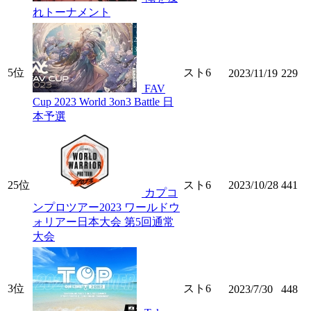
れトーナメント
5位
スト6
2023/11/19
229
FAV
Cup 2023 World 3on3 Battle 日
本予選
25位
スト6
2023/10/28
441
カプコ
ンプロツアー2023 ワールドウ
ォリアー日本大会 第5回通常
大会
3位
スト6
2023/7/30
448