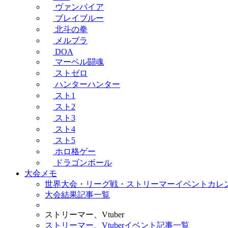
ヴァンパイア
ブレイブルー
北斗の拳
メルブラ
DOA
マーベル闘魂
ストゼロ
ハンターハンター
スト1
スト2
スト3
スト4
スト5
ホロ格ゲー
ドラゴンボール
大会メモ
世界大会・リーグ戦・ストリーマーイベントカレ
大会結果記事一覧
ストリーマー、Vtuber
ストリーマー、Vtuberイベント記事一覧