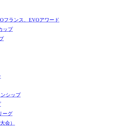
VOフランス、EVOアワード
ドカップ
プ
ー
オンシップ
プ
域リーグ
界大会）