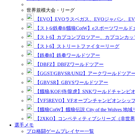
世界規模大会・リーグ
【EVO】EVOラスベガス、EVOジャパン、E
【スト6/鉄拳8/餓狼CotW】eスポーツワール
【スト6】カプコンプロツアー、カプコンカッ
【スト6】ストリートファイターリーグ
【鉄拳8】鉄拳ワールドツアー
【DBFZ】DBFZワールドツアー
【GGST/GBVSR/UNI2】アークワールドツア
【GBVSR】GBVSワールドツアー
【餓狼/KOF/侍/龍虎】SNKワールドチャンピ
【VF5REVO】VFオープンチャンピオンシッ
【餓狼CotW】餓狼伝説 City of the Wolves 地
【2XKO】コンペティティブシリーズ（非世
選手メモ
プロ格闘ゲームプレイヤー一覧