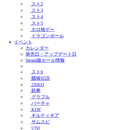
スト2
スト3
スト4
スト5
ホロ格ゲー
ドラゴンボール
イベント
カレンダー
発売日・アップデート日
Steam版セール情報
スト6
餓狼伝説
2XKO
鉄拳
グラブル
バーチャ
KOF
ギルティギア
サムスピ
UNI