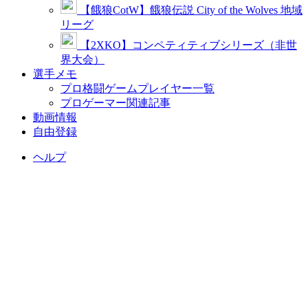
【餓狼CotW】餓狼伝説 City of the Wolves 地域
リーグ
【2XKO】コンペティティブシリーズ（非世
界大会）
選手メモ
プロ格闘ゲームプレイヤー一覧
プロゲーマー関連記事
動画情報
自由登録
ヘルプ