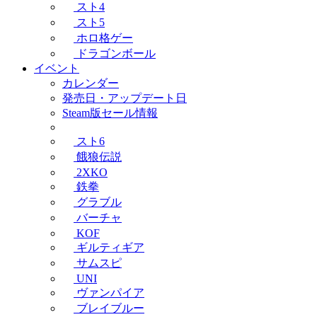
スト4
スト5
ホロ格ゲー
ドラゴンボール
イベント
カレンダー
発売日・アップデート日
Steam版セール情報
スト6
餓狼伝説
2XKO
鉄拳
グラブル
バーチャ
KOF
ギルティギア
サムスピ
UNI
ヴァンパイア
ブレイブルー