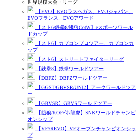
世界規模大会・リーグ
【EVO】EVOラスベガス、EVOジャパン、
EVOフランス、EVOアワード
【スト6/鉄拳8/餓狼CotW】eスポーツワール
ドカップ
【スト6】カプコンプロツアー、カプコンカ
ップ
【スト6】ストリートファイターリーグ
【鉄拳8】鉄拳ワールドツアー
【DBFZ】DBFZワールドツアー
【GGST/GBVSR/UNI2】アークワールドツア
ー
【GBVSR】GBVSワールドツアー
【餓狼/KOF/侍/龍虎】SNKワールドチャンピ
オンシップ
【VF5REVO】VFオープンチャンピオンシッ
プ