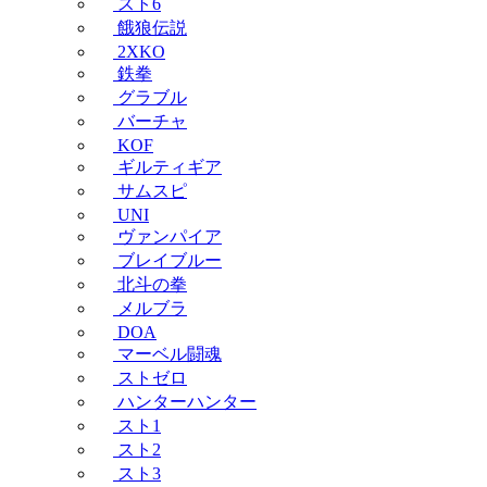
スト6
餓狼伝説
2XKO
鉄拳
グラブル
バーチャ
KOF
ギルティギア
サムスピ
UNI
ヴァンパイア
ブレイブルー
北斗の拳
メルブラ
DOA
マーベル闘魂
ストゼロ
ハンターハンター
スト1
スト2
スト3