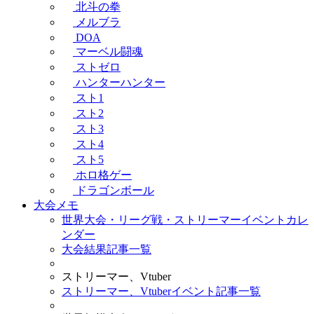
北斗の拳
メルブラ
DOA
マーベル闘魂
ストゼロ
ハンターハンター
スト1
スト2
スト3
スト4
スト5
ホロ格ゲー
ドラゴンボール
大会メモ
世界大会・リーグ戦・ストリーマーイベントカレ
ンダー
大会結果記事一覧
ストリーマー、Vtuber
ストリーマー、Vtuberイベント記事一覧