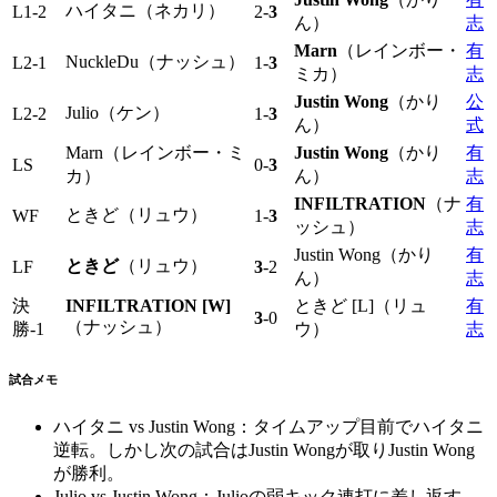
ハイタニ（ネカリ）
L1-2
2-
3
ん）
志
Marn
（レインボー・
有
NuckleDu（ナッシュ）
L2-1
1-
3
ミカ）
志
Justin Wong
（かり
公
Julio（ケン）
L2-2
1-
3
ん）
式
Marn（レインボー・ミ
Justin Wong
（かり
有
LS
0-
3
カ）
ん）
志
INFILTRATION
（ナ
有
ときど（リュウ）
WF
1-
3
ッシュ）
志
Justin Wong（かり
有
ときど
（リュウ）
LF
3
-2
ん）
志
決
INFILTRATION [W]
ときど [L]（リュ
有
3
-0
（ナッシュ）
勝-1
ウ）
志
試合メモ
ハイタニ vs Justin Wong：タイムアップ目前でハイタニ
逆転。しかし次の試合はJustin Wongが取りJustin Wong
が勝利。
Julio vs Justin Wong：Julioの弱キック連打に差し返す