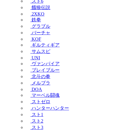
スト6
餓狼伝説
2XKO
鉄拳
グラブル
バーチャ
KOF
ギルティギア
サムスピ
UNI
ヴァンパイア
ブレイブルー
北斗の拳
メルブラ
DOA
マーベル闘魂
ストゼロ
ハンターハンター
スト1
スト2
スト3