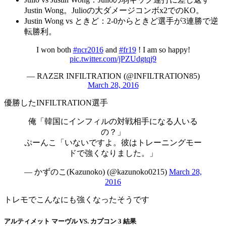
Justin Wong。Julioの大ダメージコンボx2でのKO。
Justin Wong vs ときど：2-0からときど選手が3連勝で逆
転勝利。
I won both
#ncr2016
and
#fr19
! I am so happy!
pic.twitter.com/jPZUdgtqj9
— RΛZΞR INFILTRATION (@INFILTRATION85)
March 28, 2016
優勝したINFILTRATION選手
俺「韓国にインフィルの対戦相手になる人いる
の？」
ぷーんこ「いないですよ。彼はトレーニングモー
ドで強くなりました。」
— かずのこ(Kazunoko) (@kazunoko0215)
March 28,
2016
トレモでこんなにも強くなったそうです
アルティメット マーヴル VS. カプコン 3 結果