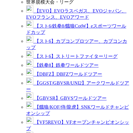
世界規模大会・リーグ
【EVO】EVOラスベガス、EVOジャパン、
EVOフランス、EVOアワード
【スト6/鉄拳8/餓狼CotW】eスポーツワール
ドカップ
【スト6】カプコンプロツアー、カプコンカ
ップ
【スト6】ストリートファイターリーグ
【鉄拳8】鉄拳ワールドツアー
【DBFZ】DBFZワールドツアー
【GGST/GBVSR/UNI2】アークワールドツア
ー
【GBVSR】GBVSワールドツアー
【餓狼/KOF/侍/龍虎】SNKワールドチャンピ
オンシップ
【VF5REVO】VFオープンチャンピオンシッ
プ