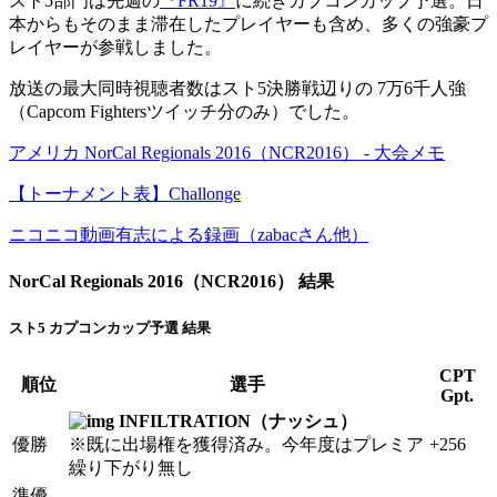
スト5部門は先週の
『FR19』
に続きカプコンカップ予選。日
本からもそのまま滞在したプレイヤーも含め、多くの強豪プ
レイヤーが参戦しました。
放送の最大同時視聴者数はスト5決勝戦辺りの 7万6千人強
（Capcom Fightersツイッチ分のみ）でした。
アメリカ NorCal Regionals 2016（NCR2016） - 大会メモ
【トーナメント表】Challonge
ニコニコ動画有志による録画（zabacさん他）
NorCal Regionals 2016（NCR2016） 結果
スト5 カプコンカップ予選 結果
CPT
順位
選手
Gpt.
INFILTRATION（ナッシュ）
優勝
※既に出場権を獲得済み。今年度はプレミア
+256
繰り下がり無し
準優