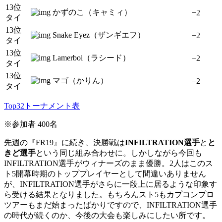
13位
かずのこ（キャミィ）
+2
タイ
13位
Snake Eyez（ザンギエフ）
+2
タイ
13位
Lamerboi（ラシード）
+2
タイ
13位
マゴ（かりん）
+2
タイ
Top32トーナメント表
※参加者 400名
先週の『FR19』に続き、決勝戦は
INFILTRATION選手
と
と
きど選手
という同じ組み合わせに。しかしながら今回も
INFILTRATION選手がウィナーズのまま優勝。2人はこのス
ト5開幕時期のトッププレイヤーとして間違いありません
が、INFILTRATION選手がさらに一段上に居るような印象す
ら受ける結果となりました。もちろんスト5もカプコンプロ
ツアーもまだ始まったばかりですので、INFILTRATION選手
の時代が続くのか、今後の大会も楽しみにしたい所です。