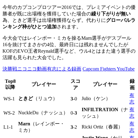
今年のカプコンプロツアー2016では、プレミアイベントの優
勝者が既に出場権を獲得していた場合の
繰り下がりが無い
為、ときど選手は出場権獲得ならず。代わりに
グローバルラ
ンキング枠がひとつ追加
されます。
今大会ではレインボー・ミカを操るMarn選手がデスプール
16を抜けてまさかの4位、最終日には残れませんでしたが
KOFのEVO王者Reynald選手など、ウル4とはまた違う選手の
活躍も見られた大会でした。
決勝戦ニコニコ動画有志による録画
Capcom Fighters YouTube
Top8
スコ
録
プレイヤー
プレイヤー
以降
ア
画
有
ときど
（リュウ）
Julio（ケン）
WS-1
3
-0
志
INFILTRATION
（ナ
有
NuckleDu（ナッシュ）
WS-2
0-
3
ッシュ）
志
Marn
（レインボー・
有
Ricki Ortiz（春麗）
L1-1
3
-2
ミカ）
志
Justin Wong
（かり
有