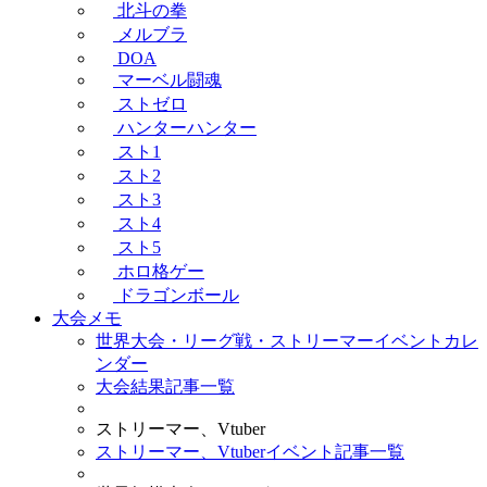
北斗の拳
メルブラ
DOA
マーベル闘魂
ストゼロ
ハンターハンター
スト1
スト2
スト3
スト4
スト5
ホロ格ゲー
ドラゴンボール
大会メモ
世界大会・リーグ戦・ストリーマーイベントカレ
ンダー
大会結果記事一覧
ストリーマー、Vtuber
ストリーマー、Vtuberイベント記事一覧