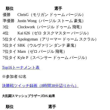
順位
選手
優勝
ChrisG（モリガン ドゥーム バージル）
準優勝
Justin Wong（バージル ストーム 豪鬼）
3位
Clockwork（バージル ドゥーム 飛竜）
4位
Kai 626（ゼロ タスクマスター バージル）
5位タイ
Apologyman（アリーマー ドゥーム スクラル）
5位タイ
SBK（ウルヴァリン ダンテ 豪鬼）
7位タイ
Marn（ゼロ バージル 飛竜）
7位タイ
Kyle P（スペンサー ドゥーム バージル）
Top16トーナメント表
※参加者 62名
決勝戦ツイッチ録画（8時間38分辺りから）
大乱闘スマッシュブラザーズDX 結果
順位
選手