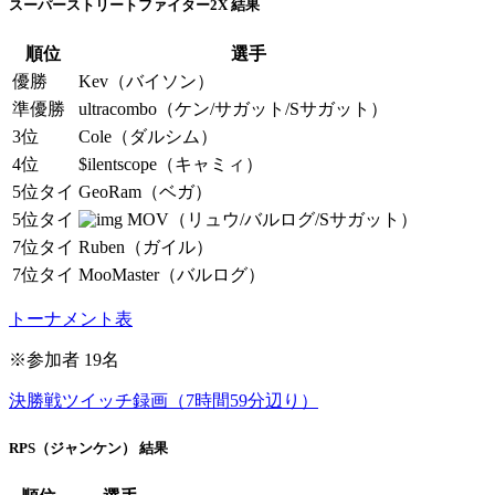
スーパーストリートファイター2X 結果
順位
選手
優勝
Kev（バイソン）
準優勝
ultracombo（ケン/サガット/Sサガット）
3位
Cole（ダルシム）
4位
$ilentscope（キャミィ）
5位タイ
GeoRam（ベガ）
5位タイ
MOV（リュウ/バルログ/Sサガット）
7位タイ
Ruben（ガイル）
7位タイ
MooMaster（バルログ）
トーナメント表
※参加者 19名
決勝戦ツイッチ録画（7時間59分辺り）
RPS（ジャンケン） 結果