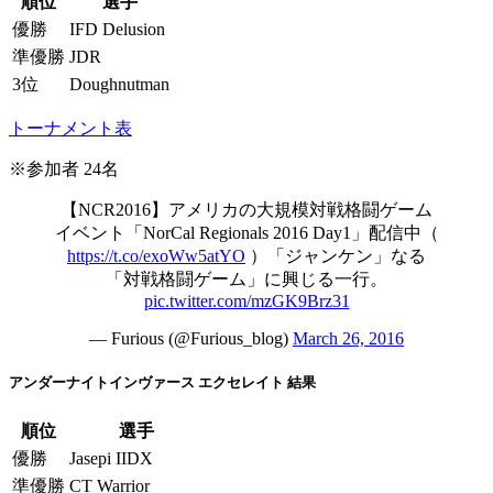
順位
選手
優勝
IFD Delusion
準優勝
JDR
3位
Doughnutman
トーナメント表
※参加者 24名
【NCR2016】アメリカの大規模対戦格闘ゲーム
イベント「NorCal Regionals 2016 Day1」配信中（
https://t.co/exoWw5atYO
）「ジャンケン」なる
「対戦格闘ゲーム」に興じる一行。
pic.twitter.com/mzGK9Brz31
— Furious (@Furious_blog)
March 26, 2016
アンダーナイトインヴァース エクセレイト 結果
順位
選手
優勝
Jasepi IIDX
準優勝
CT Warrior