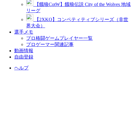
【餓狼CotW】餓狼伝説 City of the Wolves 地域
リーグ
【2XKO】コンペティティブシリーズ（非世
界大会）
選手メモ
プロ格闘ゲームプレイヤー一覧
プロゲーマー関連記事
動画情報
自由登録
ヘルプ