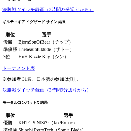
決勝戦ツイッチ録画（2時間27分辺りから）
ギルティギア イグザード サイン 結果
順位
選手
優勝
BjornSonOfBear（チップ）
準優勝
Thebeautifuldude（ザトー）
3位
HnH Kizzie Kay（シン）
トーナメント表
※参加者 31名。日本勢の参加は無し
決勝戦ツイッチ録画（3時間9分辺りから）
モータルコンバットX 結果
順位
選手
優勝
KHTC SiNiSt3r（Jax/Ermac）
準優勝
Shinobi.RetroTech（Sonya Blade）