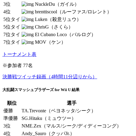
3位
NuckleDu（ガイル）
4位
brenttiscool（ルーファス/ロレント）
5位タイ
Luken（殺意リュウ）
5位タイ
ChrisG（さくら）
7位タイ
El Cubano Loco（バルログ）
7位タイ
MOV（ケン）
トーナメント表
※参加者 77名
決勝戦ツイッチ録画（4時間11分辺りから）
大乱闘スマッシュブラザーズ for Wii U 結果
順位
選手
優勝
TA.Trevonte（ベヨネッタ/シーク）
準優勝
SG.Hitaku（ミュウツー）
3位
NME.Zex（マルス/シーク/ディディーコング）
4位
Andy_Sauro（クッパJr.）