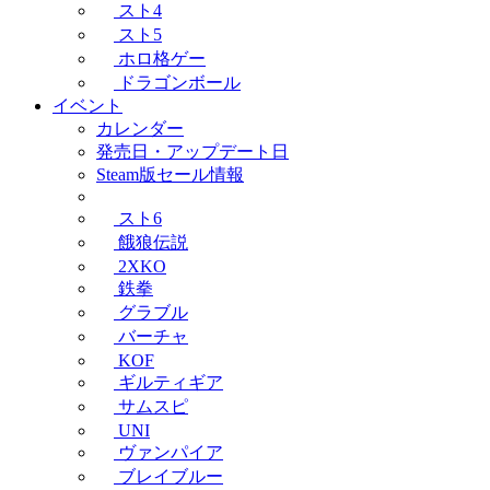
スト4
スト5
ホロ格ゲー
ドラゴンボール
イベント
カレンダー
発売日・アップデート日
Steam版セール情報
スト6
餓狼伝説
2XKO
鉄拳
グラブル
バーチャ
KOF
ギルティギア
サムスピ
UNI
ヴァンパイア
ブレイブルー