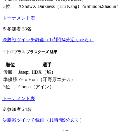
3位
XShdwX Darkness（Liu Kang）※Shinobi.Shaolin?
トーナメント表
※参加者 33名
決勝戦ツイッチ録画（1時間34分辺りから）
ニトロプラス ブラスターズ 結果
順位
選手
優勝
Jasepi_IIDX（焔）
準優勝
Zero Hour（牙野原エチカ）
3位
Coopa（アイン）
トーナメント表
※参加者 24名
決勝戦ツイッチ録画（11時間9分辺り）