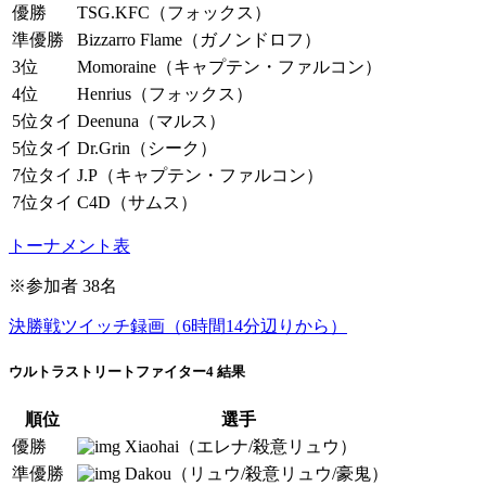
優勝
TSG.KFC（フォックス）
準優勝
Bizzarro Flame（ガノンドロフ）
3位
Momoraine（キャプテン・ファルコン）
4位
Henrius（フォックス）
5位タイ
Deenuna（マルス）
5位タイ
Dr.Grin（シーク）
7位タイ
J.P（キャプテン・ファルコン）
7位タイ
C4D（サムス）
トーナメント表
※参加者 38名
決勝戦ツイッチ録画（6時間14分辺りから）
ウルトラストリートファイター4 結果
順位
選手
優勝
Xiaohai（エレナ/殺意リュウ）
準優勝
Dakou（リュウ/殺意リュウ/豪鬼）