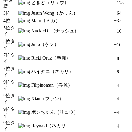
ときど（リュウ）
+128
勝
3位
Justin Wong（かりん）
+64
4位
Marn（ミカ）
+32
5位タ
NuckleDu（ナッシュ）
+16
イ
5位タ
Julio（ケン）
+16
イ
7位タ
Ricki Ortiz（春麗）
+8
イ
7位タ
ハイタニ（ネカリ）
+8
イ
9位タ
Filipinoman（春麗）
+4
イ
9位タ
Xian（ファン）
+4
イ
9位タ
ボンちゃん（リュウ）
+4
イ
9位タ
Reynald（ネカリ）
+4
イ